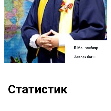
Б.Мөнгөнбаяр
Зөвлөх багш
Статистик