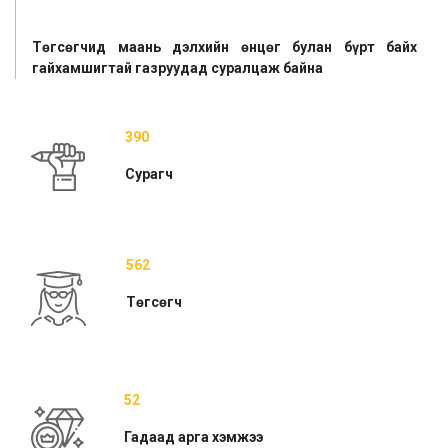
Төгсөгчид маань дэлхийн өнцөг булан бүрт байх
гайхамшигтай газруудад суралцаж байна
390
Сурагч
562
Төгсөгч
52
Гадаад арга хэмжээ