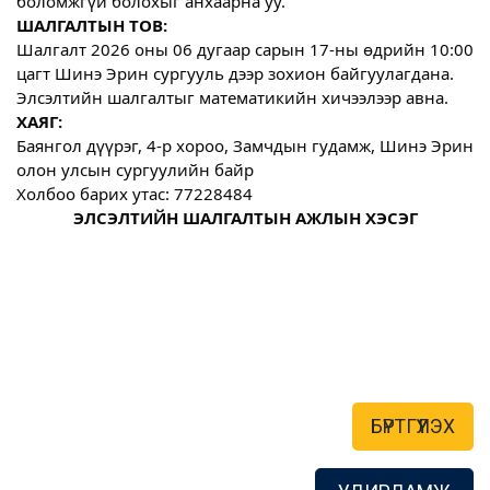
боломжгүй болохыг анхаарна уу.
ШАЛГАЛТЫН ТОВ:
Шалгалт 2026 оны 06 дугаар сарын 17-ны өдрийн 10:00 
цагт Шинэ Эрин сургууль дээр зохион байгуулагдана. 
Элсэлтийн шалгалтыг математикийн хичээлээр авна.
ХАЯГ:
Баянгол дүүрэг, 4-р хороо, Замчдын гудамж, Шинэ Эрин 
олон улсын сургуулийн байр
Холбоо барих утас: 77228484
ЭЛСЭЛТИЙН ШАЛГАЛТЫН АЖЛЫН ХЭСЭГ

БҮРТГҮҮЛЭХ