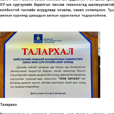
ОУ-ын сургуулийн барилгыг пассив технологид шилжүүлэхтэй
холбоотой төслийн асуудлаар зочилж, санал солилцлоо.
Тус
ажлын хүрээнд цаашдын ажлын зураглалыг тодорхойлов.
Талархал