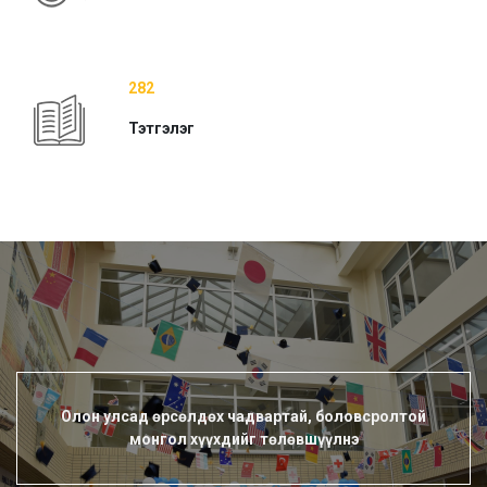
282
Тэтгэлэг
Олон улсад өрсөлдөх чадвартай, боловсролтой
монгол хүүхдийг төлөвшүүлнэ