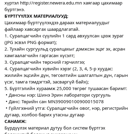
хүртэл http://register.newera.edu.mn хаягаар цахимаар 
бүртгэнэ.
БҮРТГҮҮЛЭХ МАТЕРИАЛУУД:
Цахимаар бүртгүүлэхдээ дараах материалуудыг 
файлаар хавсаргах шаардлагатай.
1. Суралцагчийн сүүлийн 1 сард авхуулсан цээж зураг 
(JPG эсвэл PNG формат);
2. Тухайн сургуульд суралцахыг дэмжсэн эцэг эх, асран 
хамгаалагчийн гаргасан хүсэлт;
3. Суралцагчийн төрсний гэрчилгээ;
4. Суралцагчийн хувийн хэрэг (2, 3, 4, 5-р хуудас: 
жилийн эцсийн дүн, төгсөлтийн шалгалтын дүн, гарын 
үсэг, тамга тэмдэгтэй, засваргүй байх);
5. Бүртгэлийн хураамж 25,000 төгрөг тушаасан баримт:
 • Дансны нэр: Шинэ Эрин лаборатори сургууль
 • Данс: Төрийн сан MN390090100900015078
 • Гүйлгээний утга: Суралцагчийн овог, нэр, регистрийн 
дугаар, холбоо барих утасны дугаар
САНАМЖ:
Бүрдүүлэх материал дутуу бол систем бүртгэх 