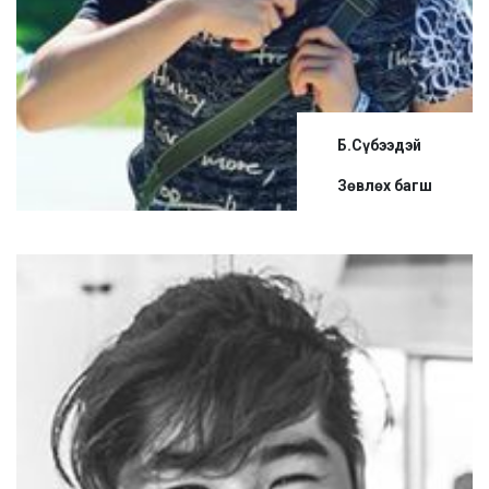
Б.Сүбээдэй
Зөвлөх багш