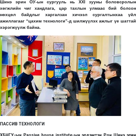
Шинэ эрин ОУ-ын сургууль нь XXI зууны боловсролын
хөгжлийн чиг хандлага, цар тахлын улмаас бий болсон
нөхцөл байдлыг харгалзан хичээл сургалтынхаа үйл
ажиллагааг “цахим технологи”-д шилжүүлэх ажлыг үе шаттай
хэрэгжүүлж байна.
ПАССИВ ТЕХНОЛОГИ
ХБНГУ-ын Passive house institute-ын эрдэмтэн Рон Шинэ эрин