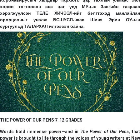
Коронавирусын халдвар тархалт, цар тахлын улмаас хөл
хорио тогтоосон энэ цаг үед МУ-ын Засгийн газраас
хэрэгжүүлсэн ТЕЛЕ ХИЧЭЭЛ-ийг бэлтгэхэд манлайлан
оролцсоныг үнэлж БСШУСЯ-наас Шинэ Эрин ОУ-ын
сургуульд ТАЛАРХАЛ илгээсэн байна.
THE POWER OF OUR PENS 7-12 GRADES
Words hold immense power—and in
The Power of Our Pens
, that
power is brought to life through the voices of young writers at
New