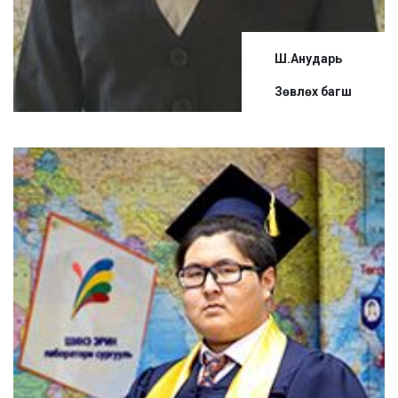
Ш.Анударь
Зөвлөх багш