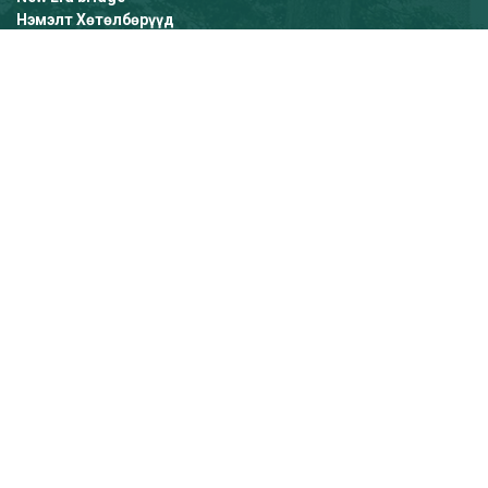
Нэмэлт Хөтөлбөрүүд
GALLARY
NEWS LETTER