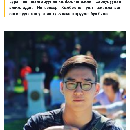
сурагчийг шалгаруулан холбооны ажлыг хариуцуулан
ажилладаг. Ингэснээр Холбооны үйл ажиллагааг
өргөжүүлэхэд үнэтэй хувь нэмэр оруулж буй билээ.