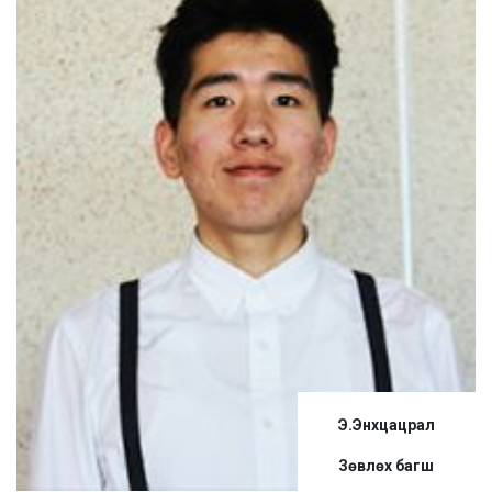
Э.Энхцацрал
Зөвлөх багш