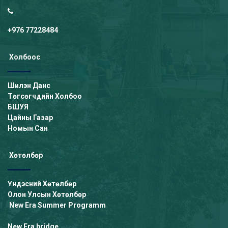
+976 77228484
Холбоос
Шилэн Данс
Төгсөгчдийн Холбоо
БШУЯ
Цайны Газар
Номын Сан
Хөтөлбөр
Үндэсний Хөтөлбөр
Олон Улсын Хөтөлбөр
New Era Summer Programm
New Era bridge