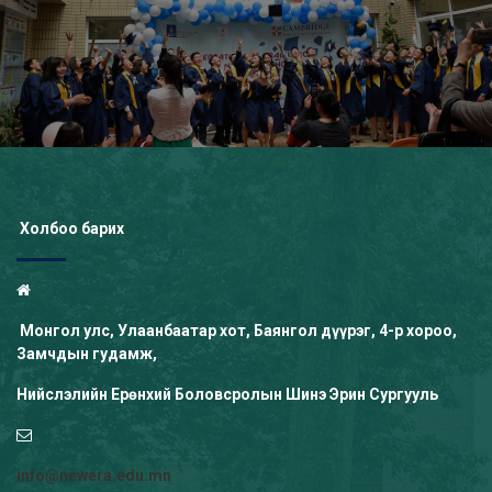
Холбоо барих
Монгол улс, Улаанбаатар хот, Баянгол дүүрэг, 4-р хороо,
Замчдын гудамж,
Нийслэлийн Ерөнхий Боловсролын Шинэ Эрин Сургууль
info@newera.edu.mn