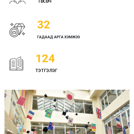
ТӨГСӨГЧ
32
ГАДААД АРГА ХЭМЖЭЭ
124
ТЭТГЭЛЭГ