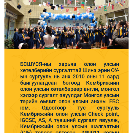
БСШУСЯ-ны харьяа олон улсын
хөтөлбөрийн сургалттай Шинэ эрин ОУ-
ын сургууль нь анх 2010 оны 11 сард
байгуулагдсан бөгөөд Кембрижийн
олон улсын хөтөлбөрөөр англи, монгол
хэлээр сургалт явуулдаг Монгол улсын
төрийн өмчит олон улсын анхны ЕБС
юм. Одоогоор тус сургууль
Кембрижийн олон улсын Check point,
IGCSE, AS, A түвшний сургалт явуулж,
Кембрижийн олон улсын шалгалтын
(CIE) төвөөс олгосон MN011 кодын