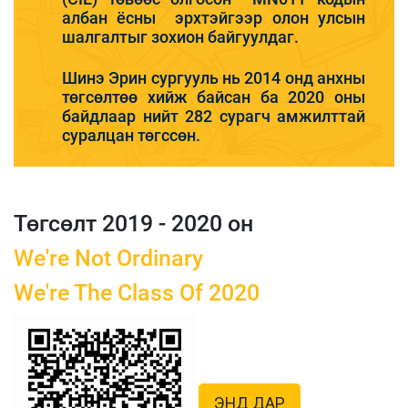
албан ёсны эрхтэйгээр олон улсын
шалгалтыг зохион байгуулдаг.
Шинэ Эрин сургууль нь 2014 онд анхны
төгсөлтөө хийж байсан ба 2020 оны
байдлаар нийт 282 сурагч амжилттай
суралцан төгссөн.
Төгсөлт 2019 - 2020 он
We're Not Ordinary
We're The Class Of 2020
ЭНД ДАР