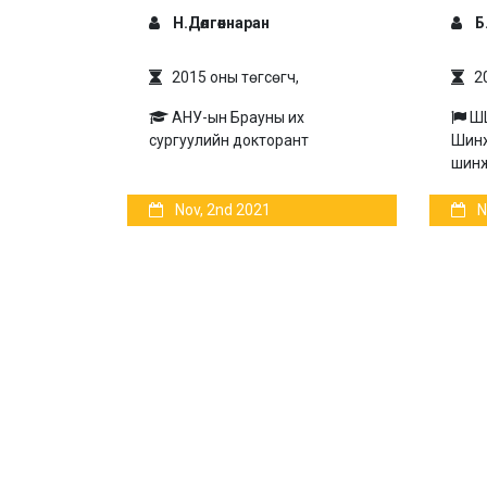
Н.Дөлгөөннаран
Б.
2015 оны төгсөгч,
20
АНУ-ын Брауны их
ШШ
сургуулийн докторант
Шинж
шинж
Nov, 2nd 2021
N