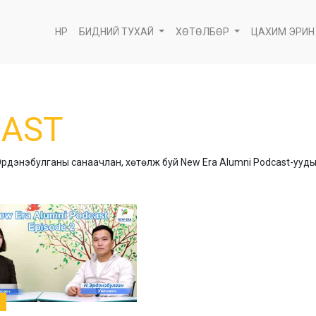
НҮҮР
БИДНИЙ ТУХАЙ
ХӨТӨЛБӨР
ЦАХИМ ЭРИН
AST
.Эрдэнэбулганы
санаачлан,
хөтөлж буй New Era Alumni Podcast-ууды