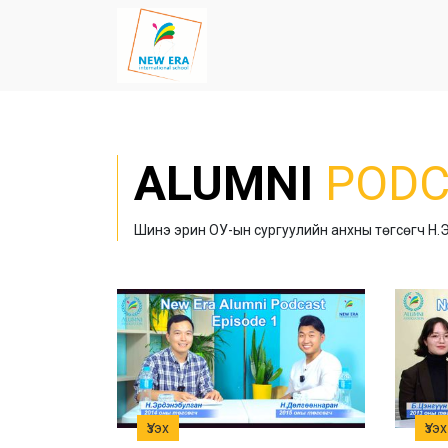
ALUMNI
PODC
Шинэ эрин ОУ-ын сургуулийн анхны төгсөгч Н
Үзэх
Үзэх