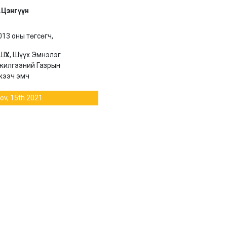
Цэнгүүн
13 оны төгсөгч,
ҮХ, Шүүх Эмнэлэг
илгээний Газрын
ээч эмч
ov, 15th 2021