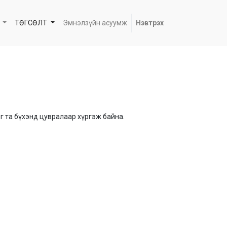
ТӨГСӨЛТ
Эмнэлзүйн асуумж
Нэвтрэх
г та бүхэнд цувралаар хүргэж байна.