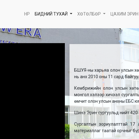
НҮҮР
БИДНИЙ ТУХАЙ
ХӨТӨЛБӨР
ЦАХИМ ЭРИН
БШУЯ-ны харьяа олон улсын хө
нь анх 2010 оны 11 сард байгу
Кембрижийн олон улсын хөтө
монгол хэлээр хичээл сургалт
өмчит олон улсын анхны ЕБС ю
Шинэ Эрин сургуульд нийт 420 
Сургалтын зориулалттай 17 а
материаллаг таатай орчныг бүр