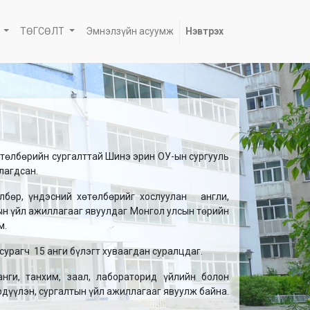
ТӨГСӨЛТ
Эмнэлзүйн асуумж
Нэвтрэх
төлбөрийн сургалттай Шинэ эрин ОУ-ын сургууль
улагдсан.
лбөр, үндэсний хөтөлбөрийг хослуулан англи,
ын үйл ажиллагааг явуулдаг Монгол улсын төрийн
м.
сурагч 15 анги бүлэгт хуваагдан суралцдаг.
нги, танхим, заал, лабораторид үйлийн болон
дүүлэн, сургалтын үйл ажиллагааг явуулж байна.