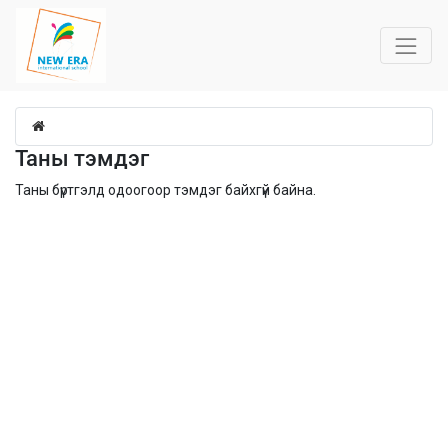
Таны тэмдэг
Таны бүртгэлд одоогоор тэмдэг байхгүй байна.