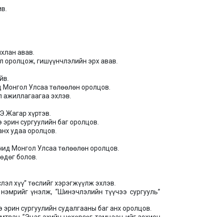
в.
хлан авав.
өл оролцож, гишүүнчлэлийн эрх авав.
йв.
ид Монгол Улсаа төлөөлөн оролцов.
л ажиллагаагаа эхлэв.
Э.Жагар хүртэв.
 эрин сургуулийн баг оролцов.
 анх удаа оролцов.
гчид Монгол Улсаа төлөөлөн оролцов.
өөдөг болов.
лэл хүү” төслийг хэрэгжүүлж эхлэв.
нэмрийг үнэлж, “Шинэчлэлийн түүчээ сургууль”
э эрин сургуулийн судалгааны баг анх оролцов.