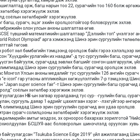
лний зуны сургалтад хамрагдаж эхлэв.
ашиглалтад орж, багш нарын тоо 22, сурагчийн тоо 160 болж өргөжи
т хөтөлбөр хэрэгжүүлж эхлэв.
олд соёлын хөтөлбөрийг хэрэгжүүлэв.
өг багш, сурагч, эцэг эхийн оролцоотойгоор боловсруулж эхлэв.
Кембрижийн олон улсын анхны шалгалтаа өгөв.
IGCSE түвшний математикийн шалгалтаар “Дэлхийн топ” үнэлгээг ан
World Robot Olympiad” арга хэмжээнд Шинэ эрин сургуулийн төлөөл
илттай төгсөв.
н робот хөл бөмбөгийн тэмцээнд оролцож байх гэрээ хэлэлцээр хи
сон “Хүүхдийн урлагийн их наадам”-д тус сургуулийн багш, сурагч
 үүсгэн байгуулж, сурагчдад зөвлөх багшийг сонгон шалгаруулж, үй
олимпиадад Шинэ эрин сургуулийн багш, сурагчид оролцож эхлэв.
с Монгол Улсын анхны медалийг тус сургуулийн 12б ангийн сурагч 
 “e-icon” гар утасны аппликейшн хөгжүүлэлтийн 7-р тэмцээнд Шинэ
н “Japan super science fair”-т Шинэ эрин сургуулийн багш сурагчид
всролд” соёлын хөтөлбөр хэрэгжиж эхлэв.
гуулагдсан НҮБ-ын загвар хуралдаанд тус сур- -гуулийн багш, сура
улан, сургууль даяар 1 өдрийг цахилгаан хэрэг- -лэхгүйгээр өнгөр
A олимпиадад Шинэ эрин сургуулийн сурагчид анх удаа оролцов.
мтран сурагч солилцооны хөтөлбөрийг хэрэгжүүлж эхлэв.
хөдөлмөрийн амтыг мэдрэх, эх орноороо бахархах зорилготой “Нийс
тохиолдуулан БСШУЯ-аас боловсролын шинэчлэлд оруулсан хувь 
н байгуулагдсан “Tsukuba Science Edge 2019” үйл ажиллагаанд Шин