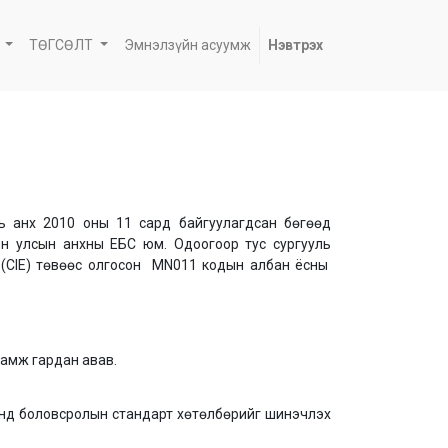
ТӨГСӨЛТ
Эмнэлзүйн асуумж
Нэвтрэх
ь анх 2010 оны 11 сард байгуулагдсан бөгөөд
н улсын анхны ЕБС юм. Одоогоор тус сургууль
 (CIE) төвөөс олгосон MN011 кодын албан ёсны
ламж гардан авав.
дунд боловсролын стандарт хөтөлбөрийг шинэчлэх