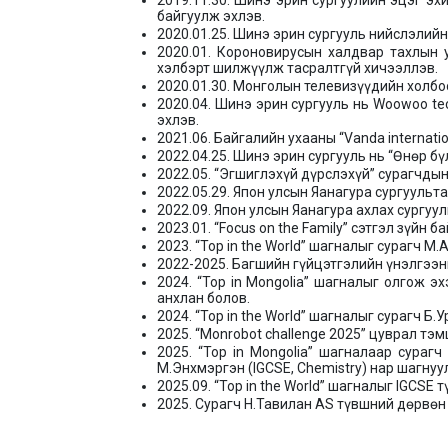
2019.11.30. Шинэ эрин сургуулийн эцэг эх
байгуулж эхлэв.
2020.01.25. Шинэ эрин сургууль нийслэлий
2020.01. Короновирусын халдвар тахлын
хэлбэрт шилжүүлж тасралтгүй хичээллэв.
2020.01.30. Монголын телевизүүдийн холбоо
2020.04. Шинэ эрин сургууль нь Woowoo t
эхлэв.
2021.06. Байгалийн ухааны “Vanda internatio
2022.04.25. Шинэ эрин сургууль нь “Өнөр б
2022.05. “Эгшиглэхүй дүрслэхүй” сурагчдын
2022.05.29. Япон улсын Яанагура сургуульт
2022.09. Япон улсын Яанагура ахлах сургу
2023.01. “Focus on the Family” сэтгэл зүйн
2023. “Top in the World” шагналыг сурагч М.А
2022-2025. Багшийн гүйцэтгэлийн үнэлгээни
2024. “Top in Mongolia” шагналыг олгож э
анхлан болов.
2024. “Top in the World” шагналыг сурагч Б.
2025. “Monrobot challenge 2025” цуврал тэ
2025. “Top in Mongolia” шагналаар сурагч 
М.Энхмэргэн (IGCSE, Chemistry) нар шагнуу
2025.09. “Top in the World” шагналыг IGCS
2025. Сурагч Н.Тавилан AS түвшний дөрвөн 