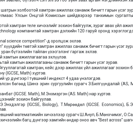
ийн зөвлөл, бүтээлч сэтгэлгээ гоо зүйн заах аргын нэгдлийнхэн 
н шатрын холбоотой хамтран ажиллах санамж бичигт гарын үсэг зур
 улмаас Улсын Онцгой Комиссын шийдвэрээр танхимын сургалтын
той хамтран теле хичээлийг зохион байгуулж, зураг авах үйл ажил
echnology компанитай хамтран дэлхийн 120 гаруй оронд хэрэглэг
nal science competition”-д оролцож эхлэв.
үл” хүүхдийн төвтэй хамтран ажиллах санамж бичигт гарын үсэг зур
 уран бүтээлийн тайлан үзэсгэлэнг гаргаж эхлэв.
ай хамтын ажиллагаагаа эхлүүлэв.
ультай хамтын ажиллагааны санамж бичигт гарын үсэг зурав.
 байгууллагатай хамтран, кейс дээр ажиллах үйл ажиллагааг зохион 
ну (IGCSE, Math) хүртэв.
й үр дүнгээр I түвшний I индекст 4 удаа үнэлэгдэв.
хэлсэн бөгөөд Шинэ эрин сургуулийн сурагч З.Билгүүндалай (AS, M
Уранбат (IGCSE. Math), М.Энхмэргэн (AS. Math) нар хүртэв.
мцээнийг зохион байгуулав.
Э.Энхдэлгэр (IGCSE, Biology), Т.Мөрөөдөл (IGCSE. Economics), Б.Эр
лав.
E түвшний математикийн хичээлээр сурагч Ш.Ануп, Б.Мөнхчимэг, О.Са
хичээлийн багц дүнгээр хамгийн өндөр оноо авч “Best across” шаг