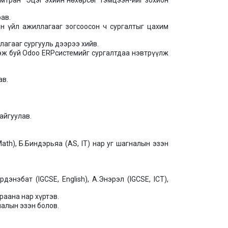
хамтран “Эцэг эхийн нөхөрсөг тэмцээн-ийг зохион
ав.
 үйл ажиллагааг зогсоосон ч сургалтыг цахим
лагааг сургууль дээрээ хийв.
дэж буй Odoo ERPсистемийг сургалтдаа нэвтрүүлж
ав.
байгуулав.
ath), Б.Биндэрьяа (AS, IT) нар уг шагналын эзэн
дэнэбат (IGCSE, English), А.Энэрэл (IGCSE, ICT),
раана нар хүртэв.
налын эзэн болов.