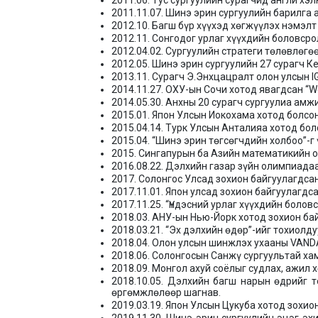
2011.06. Тус сургуулийн сурагчид англи хэ
2011.11.07. Шинэ эрин сургуулийн барилга 
2012.10. Багш бүр хүүхэд хөгжүүлэх нэмэл
2012.11. Сонгодог урлаг хүүхдийн боловср
2012.04.02. Сургуулийн стратеги төлөвлөгө
2012.05. Шинэ эрин сургуулийн 27 сурагч 
2013.11. Сурагч Э.Энхцацралт олон улсын 
2014.11.27. ОХУ-ын Сочи хотод явагдсан “
2014.05.30. Анхны 20 сурагч сургуулиа амж
2015.01. Япон Улсын Иокохама хотод болсо
2015.04.14. Турк Улсын Анталияа хотод бол
2015.04. “Шинэ эрин төгсөгчдийн холбоо”-г
2015. Сингапурын ба Азийн математикийн 
2016.08.22. Дэлхийн газар зүйн олимпиадаа
2017. Солонгос Улсад зохион байгуулагдсан
2017.11.01. Япон улсад зохион байгуулагдса
2017.11.25. “Үндэсний урлаг хүүхдийн боло
2018.03. АНУ-ын Нью-Йорк хотод зохион бай
2018.03.21. “Эх дэлхийн өдөр”-ийг тохиолду
2018.04. Олон улсын шинжлэх ухааны VAND
2018.06. Солонгосын Санжү сургуультай ха
2018.09. Монгол ахуй соёлыг судлах, ажил 
2018.10.05. Дэлхийн багш нарын өдрийг 
өргөмжлөлөөр шагнав.
2019.03.19. Япон Улсын Цукуба хотод зохио