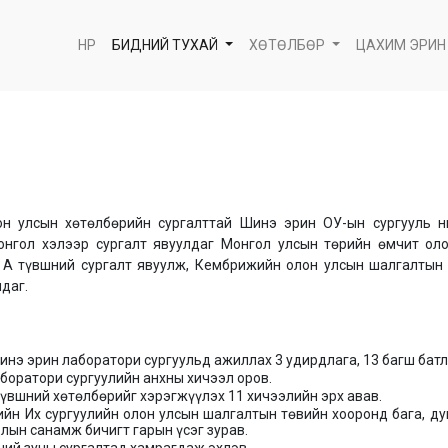
НҮҮР
БИДНИЙ ТУХАЙ
ХӨТӨЛБӨР
ЦАХИМ ЭРИН
 улсын хөтөлбөрийн сургалттай Шинэ эрин ОУ-ын сургууль н
онгол хэлээр сургалт явуулдаг Монгол улсын төрийн өмчит оло
S, A түвшний сургалт явуулж, Кембрижийн олон улсын шалгалтын
даг.
инэ эрин лаборатори сургуульд ажиллах 3 удирдлага, 13 багш бат
боратори сургуулийн анхны хичээл оров.
түвшний хөтөлбөрийг хэрэгжүүлэх 11 хичээлийн эрх авав.
жийн Их сургуулийн олон улсын шалгалтын төвийн хооронд бага, 
лын санамж бичигт гарын үсэг зурав.