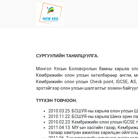
СУРГУУЛИЙН ТАНИЛЦУУЛГА.
Монгол Улсын Боловсролын Яамны харьяа олон
Кембрижийн олон улсын хөтөлбөрөөр англи, м
Кембрижийн олон улсын Check point, IGCSE, A
эрхтэйгээр олон улсын шалгалтыг зохион байгуул
ТҮҮХЭН ТОВЧООН.
2010.03.25. БСШУЯ-ны харьяа олон улсын Ш
2010.11.22. БСШУЯ-ны харьяа Шинэ эрин ла
2010.02.23. Кембрижийн олон улсын IGCSE 
2011.04.13. МУ-ын засгийн газар, Кембри
талаар хамтран ажиллах харилцан ойлголц